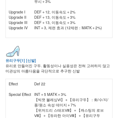
무시＋3%
Upgrade I
DEF＋12, 이동속도＋2%
Upgrade II
DEF＋13, 이동속도＋3%
Upgrade III
DEF＋13, 이동속도＋3%
Upgrade IV
INT＋3, 제련 효과 (12제련：MATK＋2%)
유리구두[1] [신발]
유리로 만들어진 구두. 활동성이나 실용성은 전혀 고려하지 않고
미관상의 아름다움을 극단적으로 추구한 신발
Effect
Def 22
Special Effect
INT＋5 MATK＋3%
【빅캣 블레싱Ⅵ】＋【유리구두】：화/수/지/
풍/원소 속성 데미지＋7%
【위저드리 스태프Ⅷ】＋【캐스팅의 로브
Ⅷ】＋【듀라한 아이Ⅷ】＋【유리구두