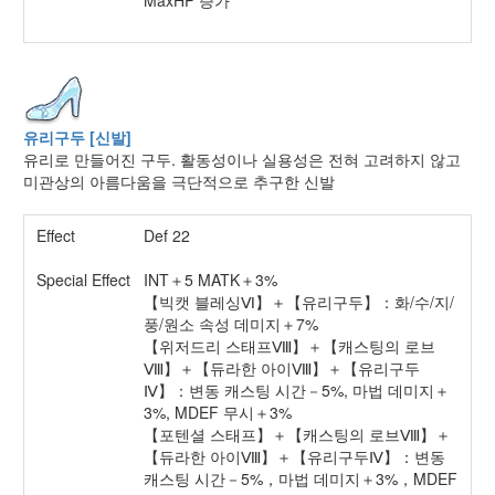
MaxHP 증가
유리구두 [신발]
유리로 만들어진 구두. 활동성이나 실용성은 전혀 고려하지 않고
미관상의 아름다움을 극단적으로 추구한 신발
Effect
Def 22
Special Effect
INT＋5 MATK＋3%
【빅캣 블레싱Ⅵ】＋【유리구두】：화/수/지/
풍/원소 속성 데미지＋7%
【위저드리 스태프Ⅷ】＋【캐스팅의 로브
Ⅷ】＋【듀라한 아이Ⅷ】＋【유리구두
Ⅳ】：변동 캐스팅 시간－5%, 마법 데미지＋
3%, MDEF 무시＋3%
【포텐셜 스태프】＋【캐스팅의 로브Ⅷ】＋
【듀라한 아이Ⅷ】＋【유리구두Ⅳ】：변동
캐스팅 시간－5%，마법 데미지＋3%，MDEF