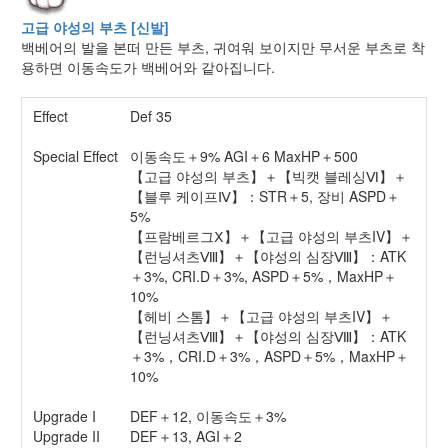
고급 야성의 부츠 [신발]
백베어의 발을 본떠 만든 부츠, 귀여워 보이지만 무서운 부츠로 착
용하면 이동속도가 백베어와 같아집니다.
Effect
Def 35
Special Effect
이동속도＋9% AGI＋6 MaxHP＋500
【고급 야성의 부츠】＋【빅캣 블레싱Ⅵ】＋
【블루 케이프Ⅳ】：STR＋5, 장비 ASPD＋
5%
【프람베르그Ⅹ】＋【고급 야성의 부츠IV】＋
【런닝셔츠Ⅷ】＋【야성의 심장Ⅷ】：ATK
＋3%, CRI.D＋3%, ASPD＋5%，MaxHP＋
10%
【헤비 스톰】＋【고급 야성의 부츠IV】＋
【런닝셔츠Ⅷ】＋【야성의 심장Ⅷ】：ATK
＋3%，CRI.D＋3%，ASPD＋5%，MaxHP＋
10%
Upgrade I
DEF＋12, 이동속도＋3%
Upgrade II
DEF＋13, AGI＋2