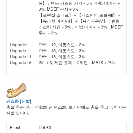
Ⅳ】：변동 캐스팅 시간－5%, 마법 데미지＋
3%, MDEF 무시＋3%
【포텐셜 스태프】＋【캐스팅의 로브Ⅷ】＋
【듀라한 아이Ⅷ】＋【유리구두Ⅳ】：변동
캐스팅 시간－5%，마법 데미지＋3%，MDEF
무시＋3%
Upgrade I
DEF＋12, 이동속도＋2%
Upgrade II
DEF＋13, 이동속도＋3%
Upgrade III
DEF＋13, 이동속도＋3%
Upgrade IV
INT＋3, 제련 효과 (12제련：MATK＋2%)
댄스화 [신발]
춤을 추는 것에 적합화 된 댄스화, 보기만해도 춤을 추고 싶어지는
신발 입니다.
Effect
Def 60