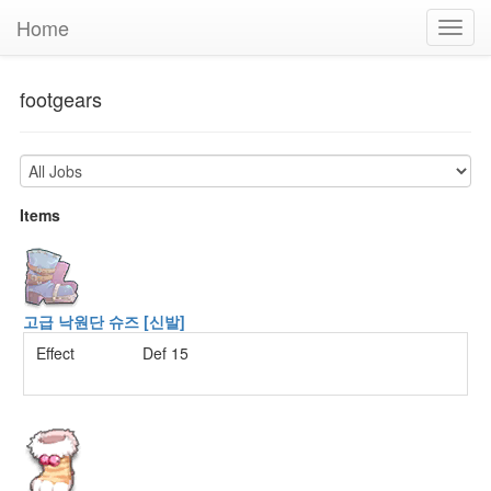
Home
Toggl
navig
footgears
Items
고급 낙원단 슈즈 [신발]
Effect
Def 15