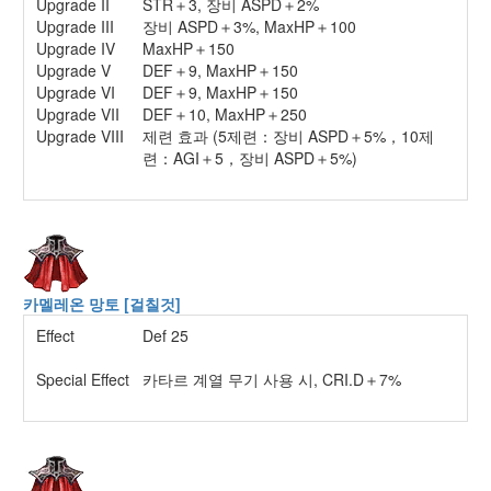
Upgrade II
STR＋3, 장비 ASPD＋2%
Upgrade III
장비 ASPD＋3%, MaxHP＋100
Upgrade IV
MaxHP＋150
Upgrade V
DEF＋9, MaxHP＋150
Upgrade VI
DEF＋9, MaxHP＋150
Upgrade VII
DEF＋10, MaxHP＋250
Upgrade VIII
제련 효과 (5제련：장비 ASPD＋5%，10제
련：AGI＋5，장비 ASPD＋5%)
카멜레온 망토 [걸칠것]
Effect
Def 25
Special Effect
카타르 계열 무기 사용 시, CRI.D＋7%