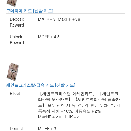
구데타마 카드 [신발 카드]
Deposit
MATK＋3, MaxHP＋36
Reward
Unlock
MDEF＋4.5
Reward
세인트크리스탈-급속 카드 [신발 카드]
Effect
【세인트크리스탈-아케인카드】 【세인트크
리스탈-원소카드】 【세인트크리스탈-급속카
드】 모두 장착 시 독, 성, 암, 염, 무, 화, 수, 지
풍속성 피해－10%, 이동속도＋2%
MaxHP＋200, LUK＋2
Deposit
MDEF＋3