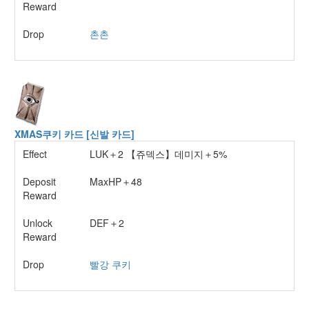
Reward
Drop
촌촌
XMAS쿠키 카드 [신발 카드]
Effect
LUK＋2 【쥬덱스】데미지＋5%
Deposit
MaxHP＋48
Reward
Unlock
DEF＋2
Reward
Drop
빨강 쿠키