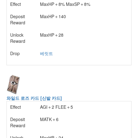
Effect
MaxHP＋8% MaxSP＋8%
Deposit
MaxHP＋140
Reward
Unlock
MaxHP＋28
Reward
Drop
베릿트
와일드 로즈 카드 [신발 카드]
Effect
AGI＋2 FLEE＋5
Deposit
MATK＋6
Reward
Unlock
MaxHP＋24