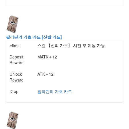
팔라딘의 가호 카드 [신발 카드]
Effect
스킬 【신의 가호】 시전 후 이동 가능
Deposit
MATK＋12
Reward
Unlock
ATK＋12
Reward
Drop
팔라딘의 가호 카드