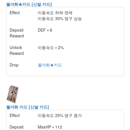
월야화★카드 [신발 카드]
Effect
이동속도 하락 면제
이동속도 30% 영구 상승
Deposit
DEF＋6
Reward
Unlock
이동속도＋2%
Reward
Drop
월야화★카드
월야화 카드 [신발 카드]
Effect
이동속도 25% 영구 증가
Deposit
MaxHP＋112