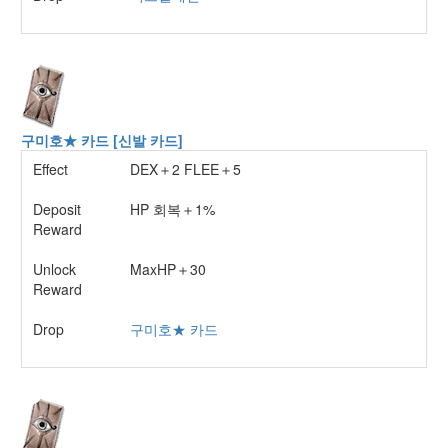
구미호★ 카드 [신발 카드]
Effect
DEX＋2 FLEE＋5
Deposit
HP 회복＋1%
Reward
Unlock
MaxHP＋30
Reward
Drop
구미호★ 카드