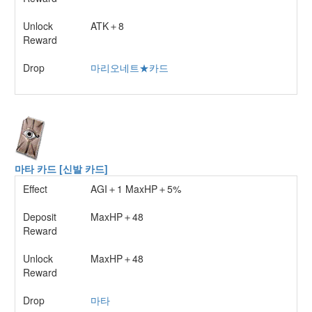
Unlock
ATK＋8
Reward
Drop
마리오네트★카드
마타 카드 [신발 카드]
Effect
AGI＋1 MaxHP＋5%
Deposit
MaxHP＋48
Reward
Unlock
MaxHP＋48
Reward
Drop
마타