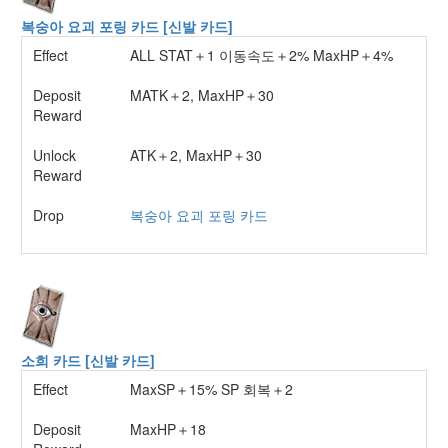
복숭아 요괴 포링 카드 [신발 카드]
Effect
ALL STAT＋1 이동속도＋2% MaxHP＋4%
Deposit
MATK＋2, MaxHP＋30
Reward
Unlock
ATK＋2, MaxHP＋30
Reward
Drop
복숭아 요괴 포링 카드
소희 카드 [신발 카드]
Effect
MaxSP＋15% SP 회복＋2
Deposit
MaxHP＋18