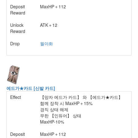
Deposit
MaxHP＋112
Reward
Unlock
ATK＋12
Reward
Drop
월야화
에드가★카드 [신발 카드]
Effect
【망자 에드가 카드】 와 【에드가★카드】
함께 장착 시 MaxHP＋15%
경직 상태 해제
무한 【인듀어】 상태
MaxHP-10%
Deposit
MaxHP＋112