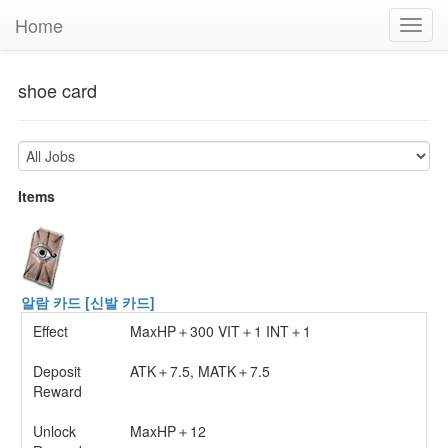
Home
Toggl
navig
shoe card
Items
알람 카드 [신발 카드]
Effect
MaxHP＋300 VIT＋1 INT＋1
Deposit
ATK＋7.5, MATK＋7.5
Reward
Unlock
MaxHP＋12